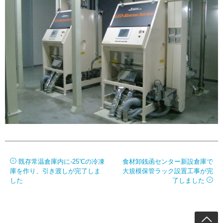
投
既存常温倉庫内に-25℃の冷凍
食材卸銭函センター新設倉庫で
庫を作り、引き渡しが完了しま
大規模保管ラック設置工事が完
稿
した
了しました
ナ
ビ