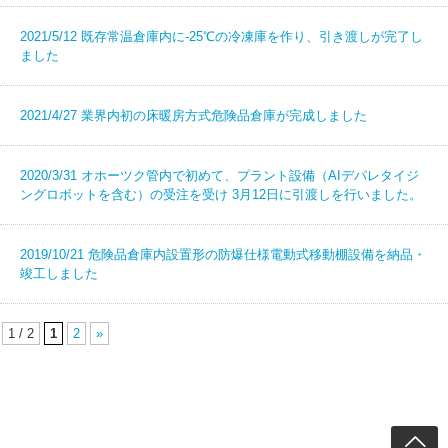
2021/5/12
既存常温倉庫内に-25℃の冷凍庫を作り、引き渡しが完了し
ました
2021/4/27
業界内初の床暖房方式危険品倉庫が完成しました
2020/3/31
オホーツク管内で初めて、プラント設備（AIデパレタイジ
ングロボットを含む）の受注を受け 3月12日に引渡しを行いました。
2019/10/21
危険品倉庫内設置形の防爆仕様電動式移動棚設備を
納品・
竣工しました
1 / 2
1
2
»